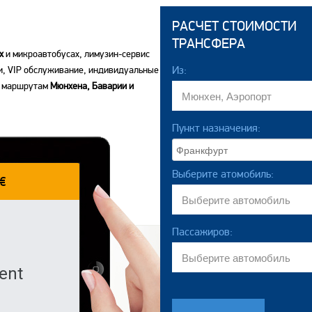
РАСЧЕТ СТОИМОСТИ
ТРАНСФЕРА
х
и микроавтобусах, лимузин-сервис
Из:
и, VIP обслуживание, индивидуальные
м маршрутам
Мюнхена, Баварии и
Пункт назначения:
Выберите атомобиль:
€
Пассажиров:
ent