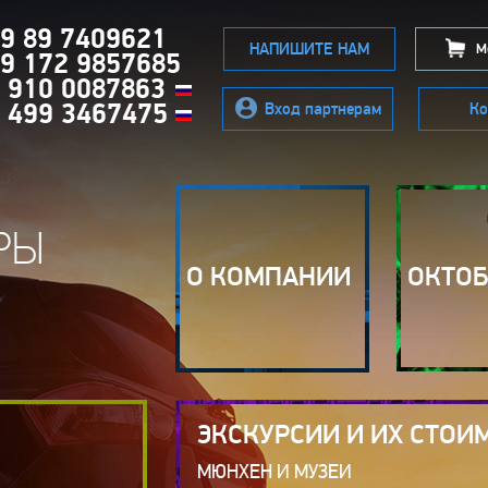
9 89 7409621
НАПИШИТЕ НАМ
Мо
9 172 9857685
 910 0087863
 499 3467475
Вход партнерам
Ко
РЫ
О КОМПАНИИ
ОКТО
ЭКСКУРСИИ И ИХ СТОИ
МЮНХЕН И МУЗЕИ