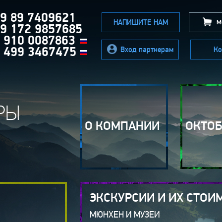
9 89 7409621
НАПИШИТЕ НАМ
Мо
9 172 9857685
 910 0087863
 499 3467475
Вход партнерам
Ко
РЫ
О КОМПАНИИ
ОКТО
ЭКСКУРСИИ И ИХ СТОИ
МЮНХЕН И МУЗЕИ