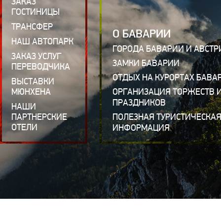
ЗАКАЗ
ГОСТИНИЦЫ
ТРАНСФЕР
О БАВАРИИ
НАШ АВТОПАРК
ГОРОДА БАВАРИИ И АВСТР
ЗАКАЗ УСЛУГ
ЗАМКИ БАВАРИИ
ПЕРЕВОДЧИКА
ОТДЫХ НА КУРОРТАХ БАВА
ВЫСТАВКИ
МЮНХЕНА
ОРГАНИЗАЦИЯ ТОРЖЕСТВ 
ПРАЗДНИКОВ
НАШИ
ПАРТНЕРСКИЕ
ПОЛЕЗНАЯ ТУРИСТИЧЕСКА
ОТЕЛИ
ИНФОРМАЦИЯ