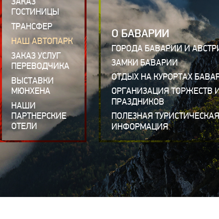
ЗАКАЗ
ГОСТИНИЦЫ
ТРАНСФЕР
О БАВАРИИ
НАШ АВТОПАРК
ГОРОДА БАВАРИИ И АВСТР
ЗАКАЗ УСЛУГ
ЗАМКИ БАВАРИИ
ПЕРЕВОДЧИКА
ОТДЫХ НА КУРОРТАХ БАВА
ВЫСТАВКИ
МЮНХЕНА
ОРГАНИЗАЦИЯ ТОРЖЕСТВ 
ПРАЗДНИКОВ
НАШИ
ПАРТНЕРСКИЕ
ПОЛЕЗНАЯ ТУРИСТИЧЕСКА
ОТЕЛИ
ИНФОРМАЦИЯ