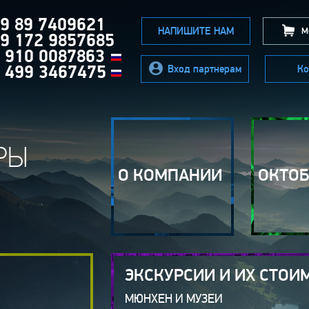
9 89 7409621
НАПИШИТЕ НАМ
Мо
9 172 9857685
 910 0087863
 499 3467475
Вход партнерам
Ко
РЫ
О КОМПАНИИ
ОКТО
ЭКСКУРСИИ И ИХ СТОИ
МЮНХЕН И МУЗЕИ