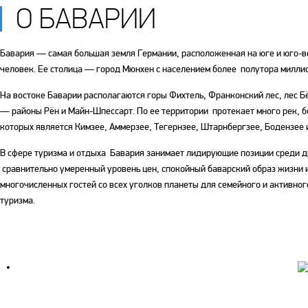
О БАВАРИИ
Бавария — самая большая земля Германии, расположенная на юге и юго-во
человек. Ее столица — город Мюнхен с населением более полутора милли
На востоке Баварии располагаются горы Фихтель, Франконский лес, лес 
— районы Рён и Майн-Шпессарт. По ее территории протекает много рек, б
которых является Кимзее, Аммерзее, Тегернзее, Штарнбергзее, Бодензее 
В сфере туризма и отдыха Бавария занимает лидирующие позиции среди д
сравнительно умеренный уровень цен, спокойный баварский образ жизни 
многочисленных гостей со всех уголков планеты для семейного и активно
туризма.