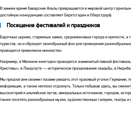
В зимнее время баварские Альпы превращаются в мировой центр горнол
достойную конкуренцию составляют Берхтсгаден и Оберстдорф.
Посещение фестивалей и праздников
Барочные церкви, старинные замки, средневековые города и крепости, а 
туристов, но и образуют своеобразный фон для проведения разнообразных
проводится превеликое множество.
Например, в Мюнхене ежегодно проводится знаменитый пивной фестиваль
Христовы», в Ландсхуте — историческое празднование свадьбы, в Нюрнбе
Мы предлагаем своими глазами увидеть этот красивый уголок Германии, п
информации, а также неплохо отдохнуть. Только побывав здесь, вы сможете
высокогорий и альпийских лугов, минеральных источников, городов, исто
также посетить разнообразные музеи, художественные галереи, театры и