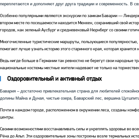
переплетаются и дополняют друг друга традиции и современность. В с
Особенно популярными являются экскурсии по замкам Баварии — Линдер
втором месте по посещаемости находится Мюнхен, сохранивший свой исто
городов, как зеленый Аусбург и средневековый Нюрнберг со своими готи
Многочисленные туристические маршруты, пользующиеся популярностью, п
помогают лучше узнать историю этого старинного края, которая хранится н
Ведь нигде больше в Германии так ревностно не берегут свои народные тр
национальные костюмы местные жители надевают не только на торжестве
Оздоровительный и активный отдых
Бавария – достаточно привлекательная страна для любителей спокойн
долины Майна и Дуная, чистые озера, Баварский лес, вершина Цугшпит
Почти в каждом городе, расположенном в окружении леса, созданы комфор
центры.
Своими возможностями восстанавливать силы и укреплять здоровье во вс
Рёна до Альп. Эти оздоровительные зоны построены возле термальных ист