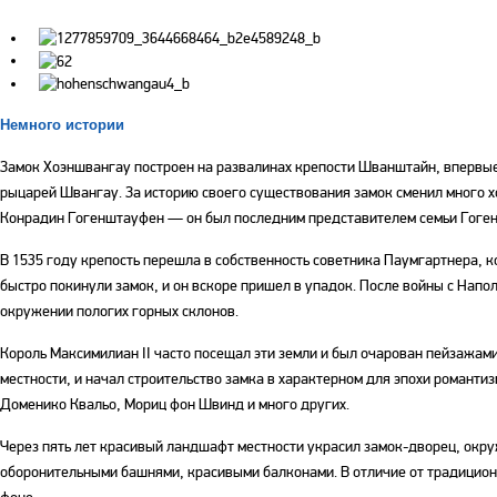
Немного истории
Замок Хоэншвангау построен на развалинах крепости Шванштайн, впервые 
рыцарей Швангау. За историю своего существования замок сменил много х
Конрадин Гогенштауфен — он был последним представителем семьи Гоге
В 1535 году крепость перешла в собственность советника Паумгартнера, 
быстро покинули замок, и он вскоре пришел в упадок. После войны с Нап
окружении пологих горных склонов.
Король Максимилиан II часто посещал эти земли и был очарован пейзажами
местности, и начал строительство замка в характерном для эпохи роман
Доменико Квальо, Мориц фон Швинд и много других.
Через пять лет красивый ландшафт местности украсил замок-дворец, ок
оборонительными башнями, красивыми балконами. В отличие от традицион