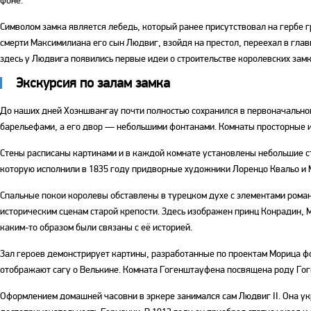
фоне.
Символом замка является лебедь, который ранее присутствовал на гербе г
смерти Максимилиана его сын Людвиг, взойдя на престол, переехал в гла
здесь у Людвига появились первые идеи о строительстве королевских замк
Экскурсия по залам замка
До наших дней Хоэншвангау почти полностью сохранился в первоначально
барельефами, а его двор — небольшими фонтанами. Комнаты просторные и
Стены расписаны картинами и в каждой комнате установлены небольшие с
которую исполнили в 1835 году придворные художники Лоренцо Квальо и 
Спальные покои королевы обставлены в турецком духе с элементами рома
историческим сценам старой крепости. Здесь изображен принц Конрадин, 
каким-то образом были связаны с её историей.
Зал героев демонстрирует картины, разработанные по проектам Морица ф
отображают сагу о Велькине. Комната Гогенштауфена посвящена роду Гог
Оформлением домашней часовни в эркере занимался сам Людвиг II. Она у