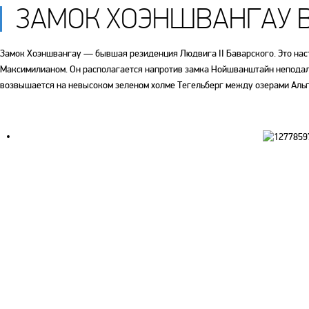
ЗАМОК ХОЭНШВАНГАУ 
Замок Хоэншвангау — бывшая резиденция Людвига II Баварского. Это нас
Максимилианом. Он располагается напротив замка Нойшванштайн неподале
возвышается на невысоком зеленом холме Тегельберг между озерами Альп