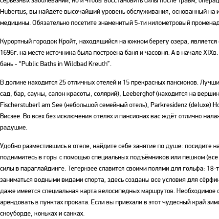
серьёзных заболеваний, но и чтобы восстановить силы после травм, операци
Hubertus, вы найдёте высочайший уровень обслуживания, основанный на 
медицины. Обязательно посетите знаменитый 5-ти километровый променад 
Курортный городок Кройт, находящийся на южном берегу озера, является 
1696г. на месте источника была построена баня и часовня. А в начале XI
бань - “Public Baths in Wildbad Kreuth”.
В долине находится 25 отличных отелей и 15 прекрасных пансионов. Лучшие
сад, бар, сауны, салон красоты, солярий), Leeberghof (находится на верши
Fischerstuberl am See (небольшой семейный отель), Parkresidenz (deluxe) Ho
Висзее. Во всех без исключения отелях и пансионах вас ждёт отлично нал
радушие.
Удобно разместившись в отеле, найдите себе занятие по душе: посидите на
поднимитесь в горы с помощью специальных подъёмников или пешком (все 
силы в параглайдинге. Тегернзее славится своими полями для гольфа: 18-
заниматься водными видами спорта, здесь созданы все условия для сёрфи
даже имеется специальная карта велосипедных маршрутов. Необходимое с
арендовать в пунктах проката. Если вы приехали в этот чудесный край зим
сноуборде, коньках и санках.