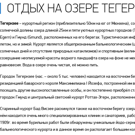
ОТДЫХ НА ОЗЕРЕ ТЕГЕР
Тегернзее
– курортный регион (приблизительно 50км на юг от Мюнхена), со
солнечной долины озера длиной 25км и пяти уютных курортных городков (Тег
Egern) и Гмунд (Gmund), расположенных на его берегах. Туристическая ин
летом, но и зимой. Курорт является общепризнанным бальнеологическим (ц
солнечных дней и отсутствие природных катаклизмов) и спортивным (вели
созерцание неописуемой красоты водного ландшафта озера на фоне не ме
равновесия. Вода в озере очень чистая, её можно пить.
Городок Тегернзее (нас. – около 5 тыс. человек) находится на восточном 
резиденцией баварского короля Максимилиана I Йозефа, построенной им в 
посещать другие высокопоставленные особы, и он постепенно приобрёл ст
городок Гмунд и центральный светский курорт Роттах-Эгерн, расположенн
Старинный курорт Бад Висзее раскинулся также на восточном берегу озера 
нём находится очень много специализированных клиник и санаториев, рабо
1909г. во время бурильных работ были обнаружены уникальные йодо-серны
бальнеологического курорта и в данное время он располагает большим ко